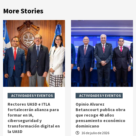
More Stories
ACTIVIDADES Y EVENTOS
ACTIVIDADES Y EVENTOS
Rectores UASD e ITLA
Opinio Alvarez
fortalecerán alianza para
Betancourt publica obra
formar en IA,
que recoge 40 años
ciberseguridad y
pensamiento económico
transformación digital en
dominicano
la UASD
16 de julio de 2026