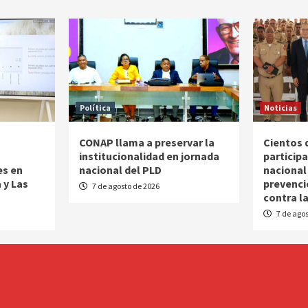
Política
Noticias
CONAP llama a preservar la
Cientos 
o
institucionalidad en jornada
particip
es en
nacional del PLD
nacional
 y Las
prevenci
7 de agosto de 2026
contra l
7 de agos