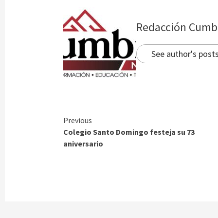
Redacción Cumb
See author's post
Continue
Previous
Colegio Santo Domingo festeja su 73
Reading
aniversario