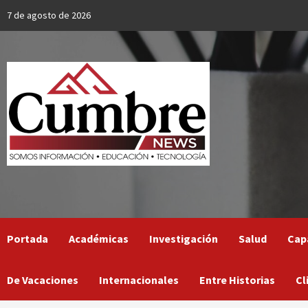
Skip
7 de agosto de 2026
to
content
Portada
Académicas
Investigación
Salud
Cap
De Vacaciones
Internacionales
Entre Historias
Cl