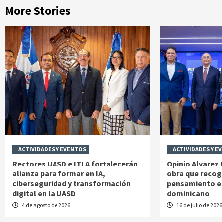
More Stories
ACTIVIDADES Y EVENTOS
ACTIVIDADES Y E
Rectores UASD e ITLA fortalecerán
Opinio Alvarez
alianza para formar en IA,
obra que recog
ciberseguridad y transformación
pensamiento 
digital en la UASD
dominicano
4 de agosto de 2026
16 de julio de 202