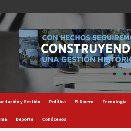
acitación y Gestión
Política
El Dinero
Tecnología
ima
Deporte
Conócenos