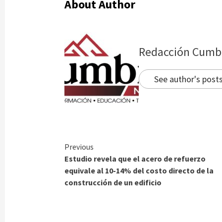
About Author
Redacción Cumb
See author's post
Continue
Previous
Estudio revela que el acero de refuerzo
Reading
equivale al 10-14% del costo directo de la
construcción de un edificio