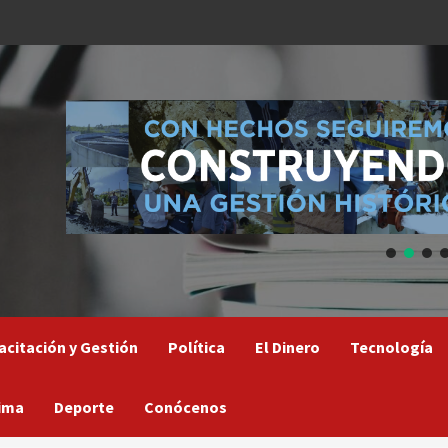
acitación y Gestión
Política
El Dinero
Tecnología
ima
Deporte
Conócenos