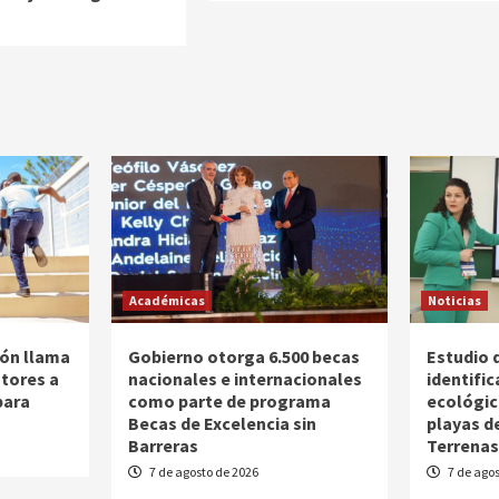
6
Académicas
Noticias
ión llama
Gobierno otorga 6.500 becas
Estudio 
utores a
nacionales e internacionales
identific
para
como parte de programa
ecológic
Becas de Excelencia sin
playas d
Barreras
Terrena
7 de agosto de 2026
7 de agos