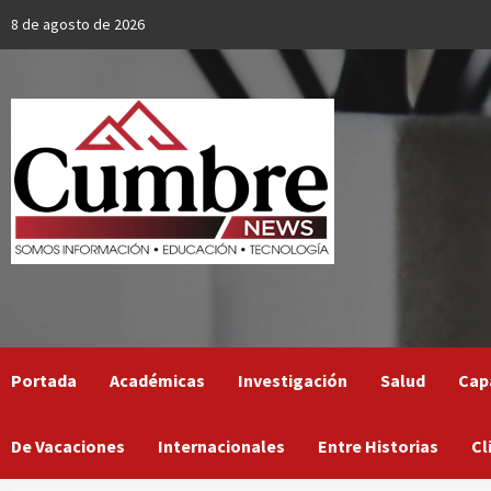
Skip
8 de agosto de 2026
to
content
Portada
Académicas
Investigación
Salud
Cap
De Vacaciones
Internacionales
Entre Historias
Cl