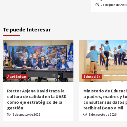
21 de julio de 202
Te puede Interesar
Académicas
Educación
Rector Asjana David traza la
Ministerio de Educac
cultura de calidad en la UASD
a padres, madres y t
como eje estratégico de la
consultar sus datos 
gestión
recibir el Bono a Mil
8 de agosto de 2026
8 de agosto de 2026