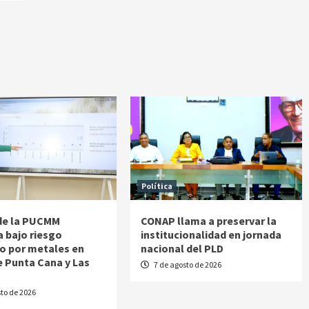
Política
de la PUCMM
CONAP llama a preservar la
a bajo riesgo
institucionalidad en jornada
o por metales en
nacional del PLD
e Punta Cana y Las
7 de agosto de 2026
s
to de 2026