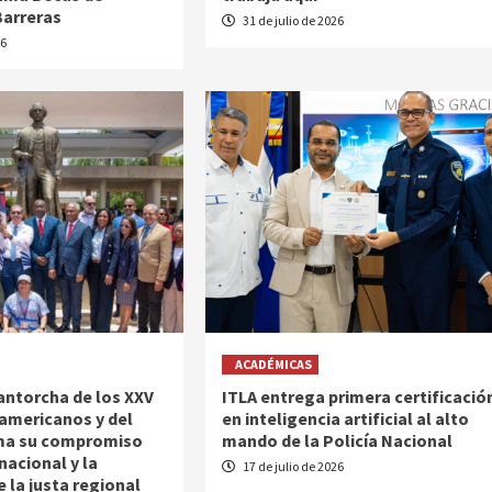
Barreras
31 de julio de 2026
26
ACADÉMICAS
antorcha de los XXV
ITLA entrega primera certificació
americanos y del
en inteligencia artificial al alto
rma su compromiso
mando de la Policía Nacional
nacional y la
17 de julio de 2026
 la justa regional