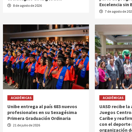
Excelencia sin 
8 de agosto de 2026
7 de agosto de 20
ACADÉMICAS
ACADÉMICAS
Unibe entrega al país 683 nuevos
UASD recibe la 
profesionales en su Sexagésima
Juegos Centro
Primera Graduación Ordinaria
Caribe y reafi
con el deporte 
21 de julio de 2026
organización de