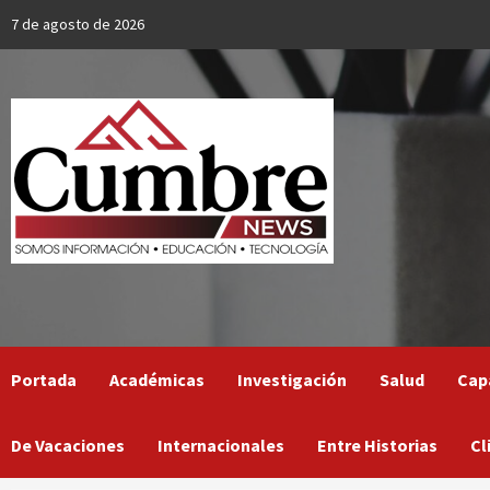
Skip
7 de agosto de 2026
to
content
Portada
Académicas
Investigación
Salud
Cap
De Vacaciones
Internacionales
Entre Historias
Cl