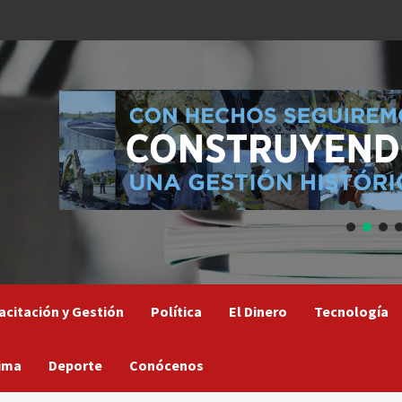
acitación y Gestión
Política
El Dinero
Tecnología
ima
Deporte
Conócenos