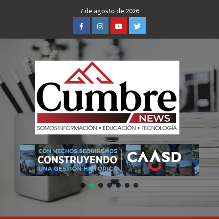
Skip
7 de agosto de 2026
to
Facebook
Instagram
Youtube
Twitter
content