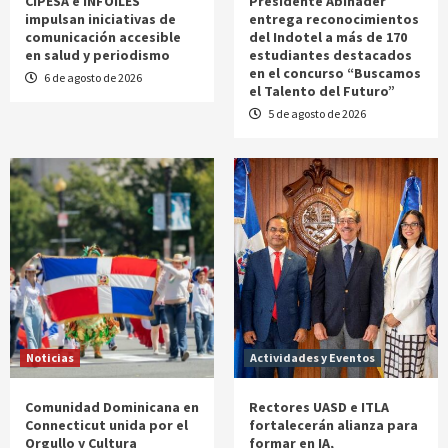
CIPESA e INFOILES
Presidente Abinader
impulsan iniciativas de
entrega reconocimientos
comunicación accesible
del Indotel a más de 170
en salud y periodismo
estudiantes destacados
en el concurso “Buscamos
6 de agosto de 2026
el Talento del Futuro”
5 de agosto de 2026
Noticias
Actividades y Eventos
Comunidad Dominicana en
Rectores UASD e ITLA
Connecticut unida por el
fortalecerán alianza para
Orgullo y Cultura
formar en IA,