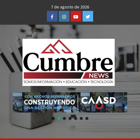
Skip
7 de agosto de 2026
to
Facebook
Instagram
Youtube
Twitter
content